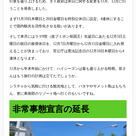
行業を盛り上げるため、タイ政府は休日に関する変更を11月、12月に行
うことを発表しました。
まず11月19日木曜日と20日金曜日を特別公休日に設定。4連休にするこ
とで国内観光を活性化させる狙いがあります。
そして来月にはラマ9世（故プミポン前国王）生誕日にあたる12月5日土
曜日の祝日の振替休日を、12月7日月曜日から12月11日金曜日に入れ替
えることが決まっており、官公庁は憲法記念日の12月10日木曜日から4
連休となります。
11月から年末年始にかけて、ハイシーズンは最も盛り上がる時期。皆さ
んはもう旅行の計画は立てたでしょうか。
シラチャから気軽に行ける観光地として、パタヤやサメット島はもちろ
ん、更に東南部のリゾート地へ行くのもいいですね。
非常事態宣言の延長