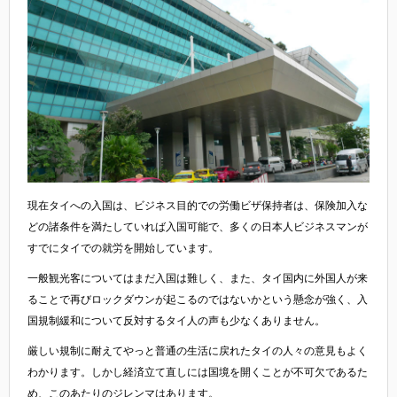
現在タイへの入国は、ビジネス目的での労働ビザ保持者は、保険加入な
どの諸条件を満たしていれば入国可能で、多くの日本人ビジネスマンが
すでにタイでの就労を開始しています。
一般観光客についてはまだ入国は難しく、また、タイ国内に外国人が来
ることで再びロックダウンが起こるのではないかという懸念が強く、入
国規制緩和について反対するタイ人の声も少なくありません。
厳しい規制に耐えてやっと普通の生活に戻れたタイの人々の意見もよく
わかります。しかし経済立て直しには国境を開くことが不可欠であるた
め、このあたりのジレンマはあります。